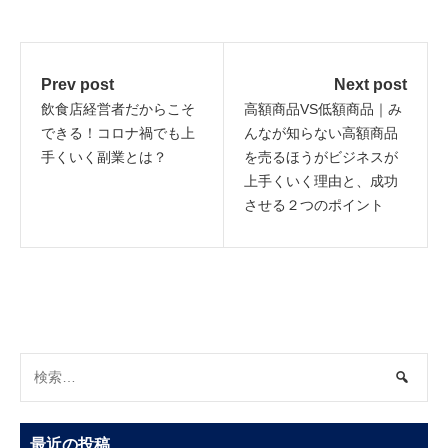
投
Prev post
Next post
稿
飲食店経営者だからこそ
高額商品VS低額商品｜み
ナ
できる！コロナ禍でも上
んなが知らない高額商品
手くいく副業とは？
を売るほうがビジネスが
ビ
上手くいく理由と、成功
ゲ
させる２つのポイント
ー
シ
ョ
ン
最近の投稿